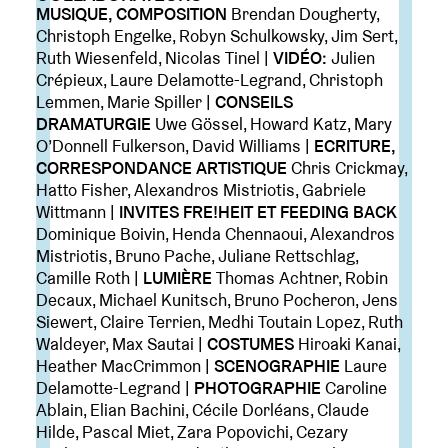
MUSIQUE, COMPOSITION
Brendan Dougherty,
Christoph Engelke, Robyn Schulkowsky, Jim Sert,
Ruth Wiesenfeld, Nicolas Tinel |
VIDÉO:
Julien
Crépieux, Laure Delamotte-Legrand, Christoph
Lemmen, Marie Spiller |
CONSEILS
DRAMATURGIE
Uwe Gössel, Howard Katz, Mary
O’Donnell Fulkerson, David Williams |
ECRITURE,
CORRESPONDANCE ARTISTIQUE
Chris Crickmay,
Hatto Fisher, Alexandros Mistriotis, Gabriele
Wittmann |
INVITES FRE!HEIT ET FEEDING BACK
Dominique Boivin, Henda Chennaoui, Alexandros
Mistriotis, Bruno Pache, Juliane Rettschlag,
Camille Roth |
LUMIÈRE
Thomas Achtner, Robin
Decaux, Michael Kunitsch, Bruno Pocheron, Jens
Siewert, Claire Terrien, Medhi Toutain Lopez, Ruth
Waldeyer, Max Sautai |
COSTUMES
Hiroaki Kanai,
Heather MacCrimmon |
SCENOGRAPHIE
Laure
Delamotte-Legrand |
PHOTOGRAPHIE
Caroline
Ablain, Elian Bachini, Cécile Dorléans, Claude
Hilde, Pascal Miet, Zara Popovichi, Cezary