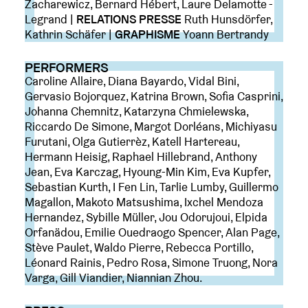
Zacharewicz, Bernard Hébert, Laure Delamotte -
Legrand |
RELATIONS PRESSE
Ruth Hunsdörfer,
Kathrin Schäfer |
GRAPHISME
Yoann Bertrandy
PERFORMERS
Caroline Allaire, Diana Bayardo, Vidal Bini,
Gervasio Bojorquez, Katrina Brown, Sofia Casprini,
Johanna Chemnitz, Katarzyna Chmielewska,
Riccardo De Simone, Margot Dorléans, Michiyasu
Furutani, Olga Gutierrèz, Katell Hartereau,
Hermann Heisig, Raphael Hillebrand, Anthony
Jean, Eva Karczag, Hyoung-Min Kim, Eva Kupfer,
Sebastian Kurth, I Fen Lin, Tarlie Lumby, Guillermo
Magallon, Makoto Matsushima, Ixchel Mendoza
Hernandez, Sybille Müller, Jou Odorujoui, Elpida
Orfanädou, Emilie Ouedraogo Spencer, Alan Page,
Stève Paulet, Waldo Pierre, Rebecca Portillo,
Léonard Rainis, Pedro Rosa, Simone Truong, Nora
Varga, Gill Viandier, Niannian Zhou.